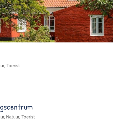
uur
,
Toerist
ngscentrum
uur
,
Natuur
,
Toerist