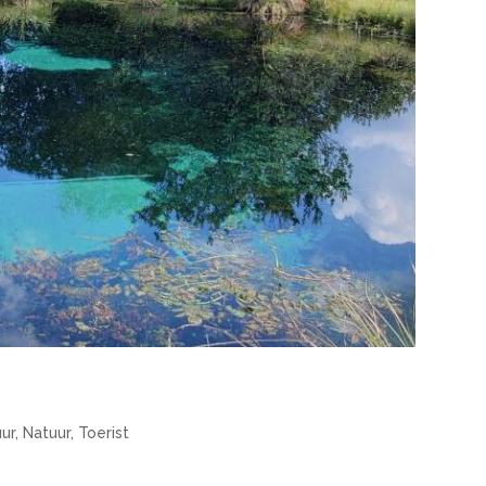
uur
,
Natuur
,
Toerist