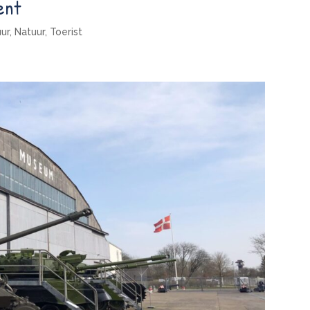
ent
uur
,
Natuur
,
Toerist