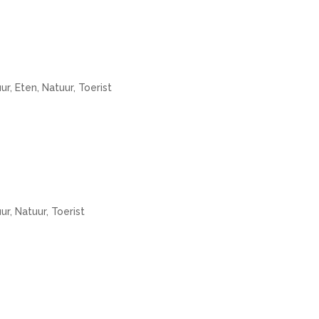
uur
,
Eten
,
Natuur
,
Toerist
uur
,
Natuur
,
Toerist