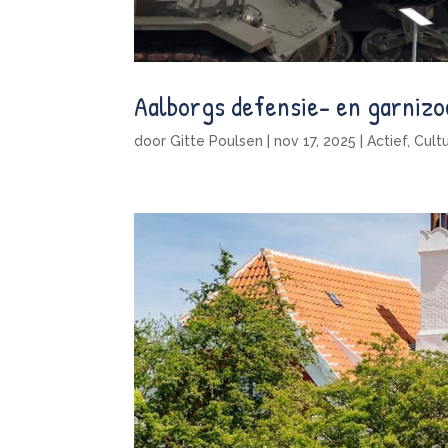
Aalborgs defensie- en garni
door
Gitte Poulsen
|
nov 17, 2025
|
Actief
,
Cult