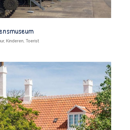
zoensmuseum
uur
,
Kinderen
,
Toerist