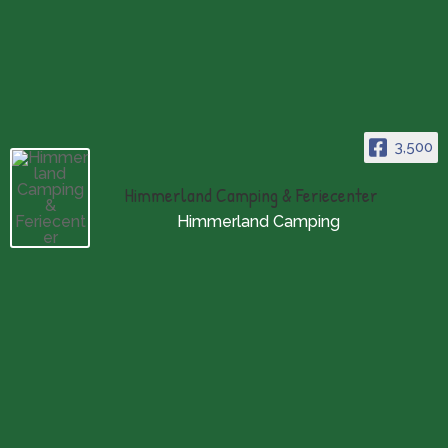
3,500
Himmerland Camping & Feriecenter
Himmerland Camping
Åbningstider
Campingpladsen:
Åbent hele året
(i vinterhalvåret foregår
indtjekning pr. telefon)